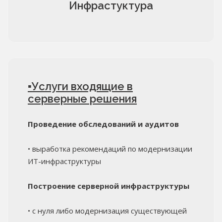
Инфрастуктура
Надежно защищаем и
сохраняем ваши данные
▪Услуги входящие в
серверные решения
Надежно защищаем данные от внезапных отказов
оборудования и взломов. Быстро реагируем на
заявку, предоставляем подменное оборудование на
Проведение обследований и аудитов
время замены или ремонта основного.
• выработка рекомендаций по модернизации
ИТ-инфраструктуры
Построение серверной инфраструктуры
• с нуля либо модернизация существующей