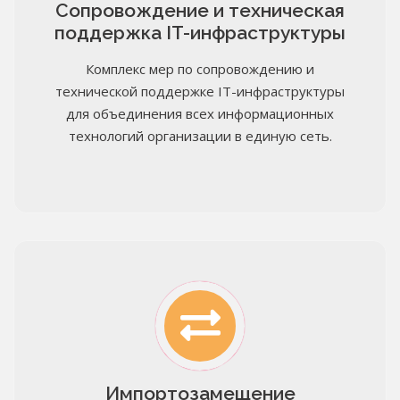
Сопровождение и техническая
поддержка IT-инфраструктуры
Комплекс мер по сопровождению и
Надежно защищаем и
технической поддержке IT-инфраструктуры
для объединения всех информационных
сохраняем ваши данные
технологий организации в единую сеть.
Надежно защищаем данные от внезапных отказов
оборудования и взломов. Быстро реагируем на
заявку, предоставляем подменное оборудование на
время замены или ремонта основного.
Импортозамещение